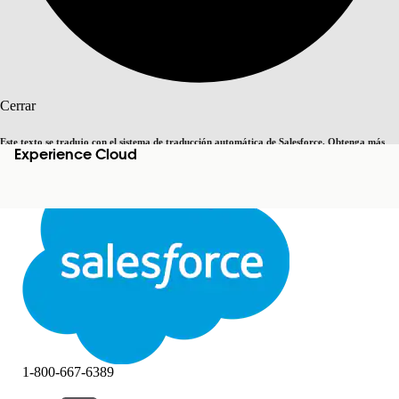
Buscar
Cerrar
Este texto se tradujo con el sistema de traducción automática de Salesforce. Obtenga más
Experience Cloud
Cambiar a inglés
Ahora no
detalles
aquí
.
Cerrar
Cerrar
1-800-667-6389