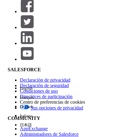
Filtros (0)
SELECCIONAR FILTROS
Agregar
Área de productos
Repercusión de función
SALESFORCE
Declaración de privacidad
Declaración de seguridad
English
Condiciones de uso
Directrices de participación
Français
Centro de preferencias de cookies
Deutsch
Sus opciones de privacidad
Edición
Italiano
COMMUNITY
日本語
AppExchange
Administradores de Salesforce