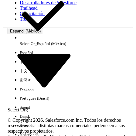
Desarrolladores de Salesforce
Trailhead
Experiencia
Capacitación
Trust
Español (México)
Borrar todo
Listo
Select Org
Español (México)
Español
中文（简体）
中文（繁體）
한국어
Русский
Português (Brasil)
Suomi
Select Org
Dansk
© Copyright 2026, Salesforce.com Inc. Todos los derechos
reservados. Las distintas marcas comerciales pertenecen a sus
Svenska
respectivos propietarios.
No hay resultados
Nederlands