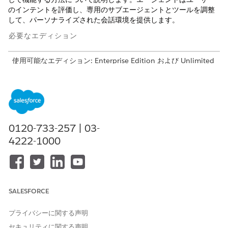
のインテントを評価し、専用のサブエージェントとツールを調整
して、パーソナライズされた会話環境を提供します。
必要なエディション
使用可能なエディション: Enterprise Edition および Unlimited
Edition の Lightning Experience (有料)。購入するには、
Salesforce アカウントエグゼクティブにお問い合わせくださ
い。
使用可能なソリューション: Build Your Own テンプレートを使
用する Aura Experience Cloud サイト
0120-733-257 | 03-
使用可能なソリューション: Build Your Own テンプレートを使
4222-1000
用する LWR Experience Cloud サイト
セルフサービスエージェントは、Experience Cloudサイトの対話
型インターフェイスの背後にある「頭脳」です。静的なディシジ
ョン ツリーに依存する従来のチャットボットとは異なり、セルフ
SALESFORCE
サービスエージェントは生成AIを使用して、ユーザーの要求を通
じて自然言語と理由を理解します。主コーディネーターとして機
プライバシーに関する声明
能し、ユーザーが情報の検索、サービスプロセスの開始、パーソ
セキュリティに関する声明
ナライズされたおすすめの表示を行う必要があるかどうかを特定