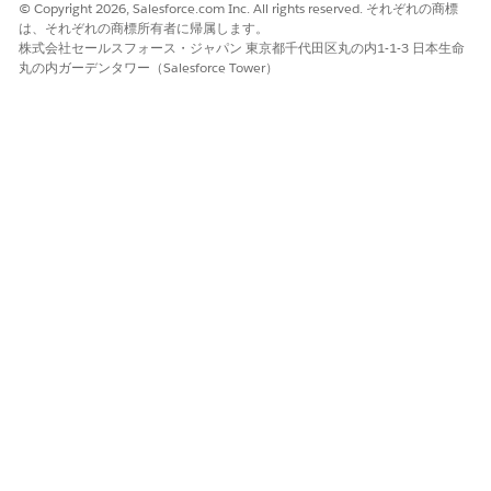
Orchestrator 設定によって定義されます。
© Copyright 2026, Salesforce.com Inc. All rights reserved. それぞれの商標
は、それぞれの商標所有者に帰属します。
アクションの統合ビュー: エージェントは統合カタログにアク
株式会社セールスフォース・ジャパン 東京都千代田区丸の内1-1-3 日本生命
セスできるため、関連する要求フォームとサービスプロセスを
丸の内ガーデンタワー（Salesforce Tower）
チャットウィンドウに直接表示できます。
会話の一貫性: エージェントはセッション全体で状態を維持し
ます。ユーザーがフォローアップの質問をすると、エージェン
トは会話の前のターンを記憶して一貫した応答を提供します。
従来の検索またはチャットツールの代わりに推論エージェントを
使用すると、次の点でセルフサービス環境が改善されます。
摩擦の軽減: ユーザーは直接回答を得られるため、ホームペー
ジから離れることなくプロセスを開始できます。
精度の向上: アクション可能スマート検索ツールを使用して、
エージェントは特定の Enterprise Knowledge データに基づく
概要を提供します。
拡張サポート: エージェントは大量の反復クエリを処理するた
め、人間のエージェントは複雑なケースの解決に集中できま
す。