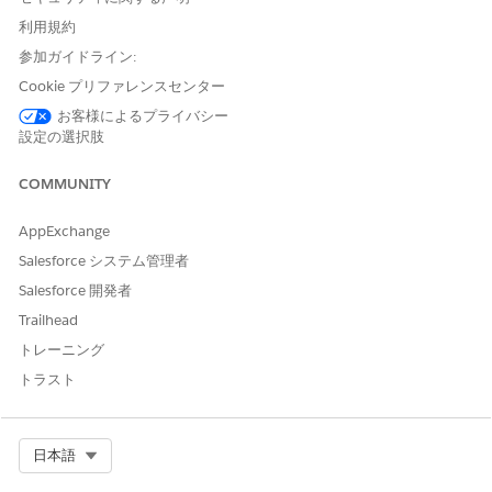
します。概念コンテンツをここに追加します。
利用規約
ユーザーが統合プロンプトバーを操作する場合、セルフサービス
参加ガイドライン:
エージェントは次の3つの主要な機能を実行します。
Cookie プリファレンスセンター
インテント分析: エージェントはユーザーの入力を評価して目
お客様によるプライバシー
標を決定します。情報クエリ (返品ポリシーは? など) を区別
設定の選択肢
できます。トランザクション要求 (注文を返品する必要がある
など)。
COMMUNITY
エキスパートの委任: エージェントは、すべての要求を直接処
AppExchange
理する代わりに、タスクを専門のサブエージェントに委任しま
Salesforce システム管理者
す。たとえば、情報クエリを処理するためにスマート検索アシ
スタンスサブエージェントをコールします。
Salesforce 開発者
Trailhead
コンテキストグラウンディング: エージェントは Data Cloud
データグラフを使用して、ユーザーの特定の履歴でその理由を
トレーニング
「グラウンディング」します。これにより、エージェントはユ
トラスト
ーザーの現在の取引先の状況または最近のサポートケースに関
連する回答を提供できます。
セルフサービスエージェントは単独では機能しません。この動作
Select Org
日本語
は、ポリシー マニュアルとして機能する Agentforce