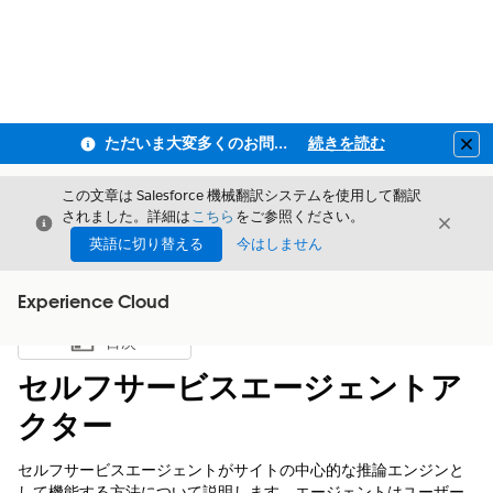
ただいま大変多くのお問い合わせをいただいており、ご連絡までにお時間を頂戴しております
続きを読む
Clo
この文章は Salesforce 機械翻訳システムを使用して翻訳
されました。詳細は
こちら
をご参照ください。
閉じる
閉じ
閉じる
英語に切り替える
今はしません
Experience Cloud
目次
目次を表示
セルフサービスエージェントア
クター
セルフサービスエージェントがサイトの中心的な推論エンジンと
して機能する方法について説明します。エージェントはユーザー