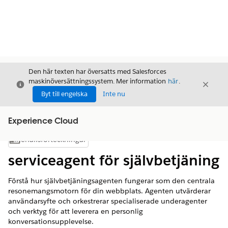
Den här texten har översatts med Salesforces
maskinöversättningssystem. Mer information
här
.
Stäng
Stäng
Stäng
Byt till engelska
Inte nu
Experience Cloud
Innehållsförteckningar
Visa innehållsförteckning
serviceagent för självbetjäning
Förstå hur självbetjäningsagenten fungerar som den centrala
resonemangsmotorn för din webbplats. Agenten utvärderar
användarsyfte och orkestrerar specialiserade underagenter
och verktyg för att leverera en personlig
konversationsupplevelse.