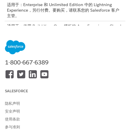
适用于：Enterprise 和 Unlimited Edition 中的 Lightning
Experience，另行付费。要购买，请联系您的 Salesforce 客户
主管。
适用于：使用 Build Your Own 模板的 Aura Experience Cloud
站点
适用于：使用 Build Your Own 模板的 LWR Experience Cloud
站点
自助服务代理是 Experience Cloud 站点上对话界面背后的“大
1-800-667-6389
脑”。与传统依赖于静态决策树的聊天机器人不同，自助服务代理使
用生成式 AI 通过用户请求理解自然语言和原因。它充当主要协调
员，确定用户是否需要查找信息、启动服务流程或查看个性化推荐
在此处添加概念内容。
SALESFORCE
当用户与统一提示栏交互时，自助服务代理会执行三个主要功能：
意图分析：客服人员评估用户的输入，以确定他们的目标。它可
隐私声明
以区分信息查询（例如，什么是退货策略？）和事务请求（例
安全声明
如，我需要退货）。
使用条款
专家代表团：客服人员不是尝试直接处理每个请求，而是将任务
参与准则
委派给专门的子客服人员。例如，它调用智能搜索助手子代理来