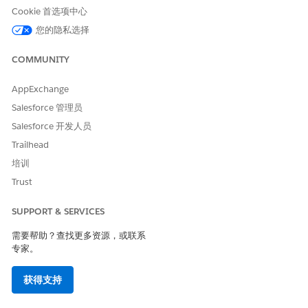
Cookie 首选项中心
处理信息查询。
您的隐私选择
上下文基础训练：客服人员使用 Data Cloud DataGraph，以
在用户的特定历史中“奠定”推理基础。这允许客服人员提供与用
COMMUNITY
户当前客户状态或最近支持个案相关的答案。
自助服务代理无法单独工作。它的行为由 Agentforce Orchestrator
AppExchange
配置定义，该配置作为其策略手册。
Salesforce 管理员
统一操作视图：客服人员有权访问统一目录，允许其直接在聊天
Salesforce 开发人员
窗口中显示相关请求表单和服务流程。
Trailhead
对话一致性：客服人员在整个会话中保持状态。如果用户提出跟
培训
进问题，客服人员会记住之前的对话轮次，以提供一致的回答。
Trust
使用推理客服人员，而不是传统的搜索或聊天工具，通过以下方式
改善自助体验：
SUPPORT & SERVICES
减少摩擦：用户获得直接答案，无需导航离开主页即可开始流
需要帮助？查找更多资源，或联系
程。
专家。
提高准确性：通过使用可操作的智能搜索工具，客服人员会提供
获得支持
基于特定 Enterprise Knowledge 数据的汇总。
扩展支持：客服人员处理大量重复查询，让您的人工客服人员专