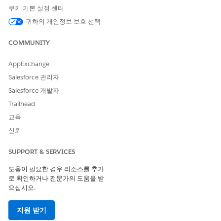
정하는 첫 번째 단계입니다. 이 구성에 따라 에이전트가 사용자를
쿠키 기본 설정 센터
맞이하는 방법과 개인 설정에 사용하는 데이터 그래프 결정됩니다.
귀하의 개인정보 보호 선택
설정에서 빠른 찾기 상자에
입
Agentforce Orchestrator를
력한 다음,
Agentforce Orchestrator를
선택합니다.
COMMUNITY
New(새로 만들기)
를 선택합니다.
설명 구성 이름 및 설명을 입력합니다.
AppExchange
Agentforce 오케스트레이터 유형 목록에서
셀프 서비스
를 선택
Salesforce 관리자
합니다.
Salesforce 개발자
인사말 설정 섹션에서 인사말 설정을 구성합니다.
인사말 프롬프트 조회: 프롬프트 템플릿을 선택하여 AI 인사
Trailhead
말을 생성합니다.
표준 프롬프트 템플릿
참조를 사용하여 템
교육
플릿을 복제하고 사용자 정의할 수 있습니다.
신뢰
인사말 프로필 데이터 그래프: 사용자 컨텍스트를 제공하는
Data Cloud 데이터 그래프를 선택합니다.
SUPPORT & SERVICES
권장 사항 설정 섹션에서 설정에 정의한 개인 설정 지점을 선택
도움이 필요한 경우 리소스를 추가
합니다. 이렇게 하면 맞춤형 인사말과 제안 주제 모두에 대한 논
로 확인하거나 전문가의 도움을 받
리적 배치가 결정됩니다.
으십시오.
도구 설정 섹션에서 Agent 도구로
Agentforce 서비스 에이전트
를
선택하고 적절한 주제를 추가하여 기능적 추론을 활성화합니
지원 받기
다.