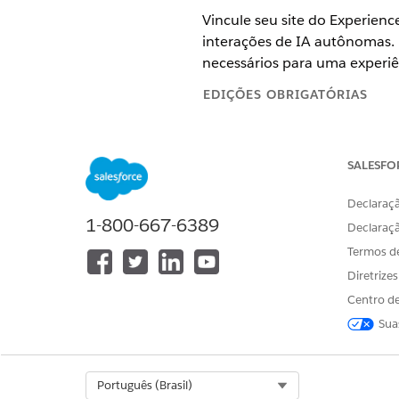
Vincule seu site do Experien
interações de IA autônomas. 
necessários para uma experiê
EDIÇÕES OBRIGATÓRIAS
Disponível em: Lightning Exper
executivo de conta do Salesforc
SALESFO
Disponível em: Sites do Exper
Declaraçã
Disponível em: Sites do Exper
1-800-667-6389
Declaraç
Termos d
Diretrize
Para configurar o Criador de ex
Centro de
Sua
Para publicar site
Select Org
Português (Brasil)