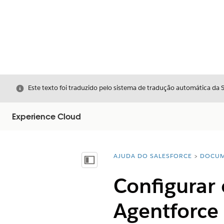
Fechar
Este texto foi traduzido pelo sistema de tradução automática da 
Experience Cloud
AJUDA DO SALESFORCE
DOCUM
Você está aqui:
Mostrar índice
Configurar 
Agentforce 