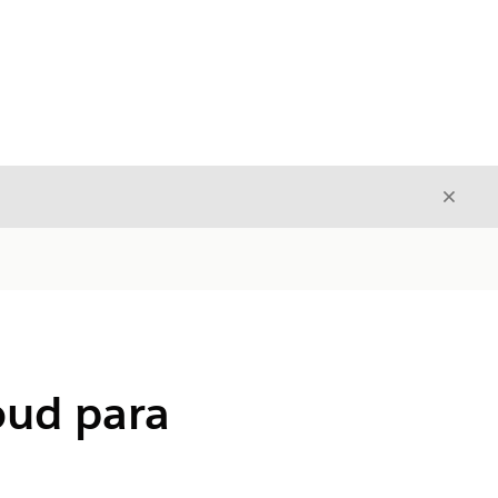
Fecha
Fechar
oud para