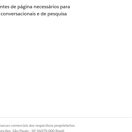
ntes de página necessários para
 conversacionais e de pesquisa
Para comprar, entre em contato com seu
ncias
ncias
arcas comerciais dos respectivos proprietários.
onções, São Paulo - SP, 04575-000 Brasil