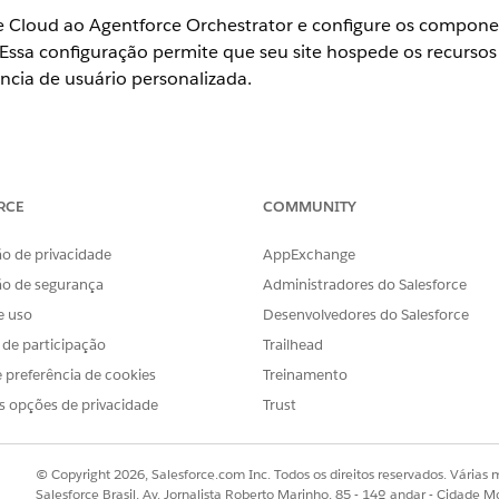
ce Cloud ao Agentforce Orchestrator e configure os compone
Essa configuração permite que seu site hospede os recursos
ncia de usuário personalizada.
ience nas edições Enterprise e Unlimited por um custo adicional. 
e.
RCE
COMMUNITY
ience Cloud do Aura que usam Build Your Own Template
o de privacidade
AppExchange
ience Cloud do LWR que usam Build Your Own Template
ão de segurança
Administradores do Salesforce
e uso
Desenvolvedores do Salesforce
PERMISSÕES DE USUÁRIO NECESSÁRIAS
s de participação
Trailhead
periências
Criar e configurar experiê
 preferência de cookies
Treinamento
Personalizar aplicativo
s opções de privacidade
Trust
Criar e configurar experiê
© Copyright 2026, Salesforce.com Inc. Todos os direitos reservados. Várias m
Exibir configuração
Salesforce Brasil, Av. Jornalista Roberto Marinho, 85 - 14º andar - Cidade M