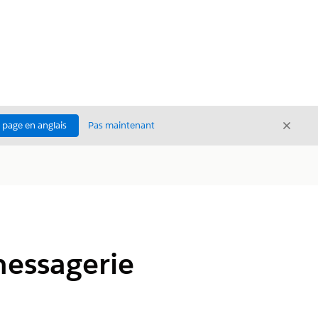
Ferme
a page en anglais
Pas maintenant
Fermer
messagerie