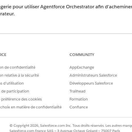
erie pour utiliser Agentforce Orchestrator afin d'acheminer 
rateur.
erience dans les éditions Enterprise et Unlimited moyennant un co
e Salesforce.
erience Cloud Aura qui utilisent Build Your Own Template
RCE
COMMUNITY
nce Cloud LWR qui utilisent Build Your Own Template
on de confidentialité
AppExchange
n relative à la sécurité
Administrateurs Salesforce
AUTORISATIONS UTILISATEUR REQUISES
 d’utilisation
Développeurs Salesforce
 de Messagerie
Personnaliser l'applicatio
s de participation
Trailhead
Gérer les agents Agentfor
 préférence des cookies
Formation
 choix en matière de confidentialité
Confiance
e, l'Orchestrateur Agentforce est un type d'acheminement q
 Lorsque vous sélectionnez ce type d'acheminement, le trafic
© Copyright 2026, Salesforce.com Inc. Tous droits réservés. Les autres marqu
iguration de votre orchestrateur.
Salesforce.com France SAS – 3 Avenue Octave Gréard – 75007 Paris