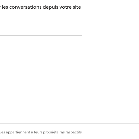
les conversations depuis votre site
ût supplémentaire. Pour acheter,
n
ce
ui s'applique directement à votre
 entrant vers votre canal Chat
es appartiennent à leurs propriétaires respectifs.