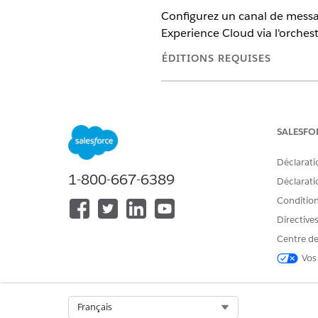
Configurez un canal de messag
Experience Cloud via l'orchest
ÉDITIONS REQUISES
Disponible avec : Lightning Exp
contactez votre chargé de compt
Disponible avec : Les sites Exp
SALESFO
Disponible avec : Sites Experie
Déclarati
1-800-667-6389
Déclaratio
Conditions
Pour configurer les paramètres
Directive
Centre de
Vos
Dans Paramètres de messageri
canal de messagerie existant.
avancé est transféré à la conf
Select Org
Français