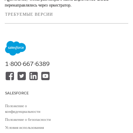
перенаправлялись через оркестратор.
ТРЕБУЕМЫЕ ВЕРСИИ
Доступно в версиях: Lightning Experience в выпусках
Enterprise и Unlimited за дополнительную плату. Для покупки
обратитесь к менеджеру по работе с клиентами Salesforce.
Доступно в версиях: Сайты Aura Experience Cloud,
использующие шаблон Build Your Own
1-800-667-6389
Доступно в версиях: Сайты LWR Experience Cloud,
использующие шаблон Build Your Own
ТРЕБУЕМЫЕ ПОЛНОМОЧИЯ ПОЛЬЗОВАТЕЛЯ
SALESFORCE
Для настройки параметров
Настройка приложения
службы сообщений
Управление Agentforce
Положение о
Agents
конфиденциальности
Положение о безопасности
В параметрах службы сообщений оркестратор Agentforce является
Условия использования
типом маршрутизации, который применяется напрямую к