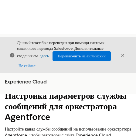
Данный текст был переведен при помощи системы
машинного перевода Salesforce. Дополнительные
Закрыть
Закры
сведения см.
здесь
.
Переключить на английский
Закрыт
Не сейчас
Experience Cloud
Содержание
Показать содержание
Настройка параметров службы
сообщений для оркестратора
Agentforce
Настройте канал службы сообщений на использование оркестратора
Agentforce, чтобы разговоры с сайта Experience Cloud