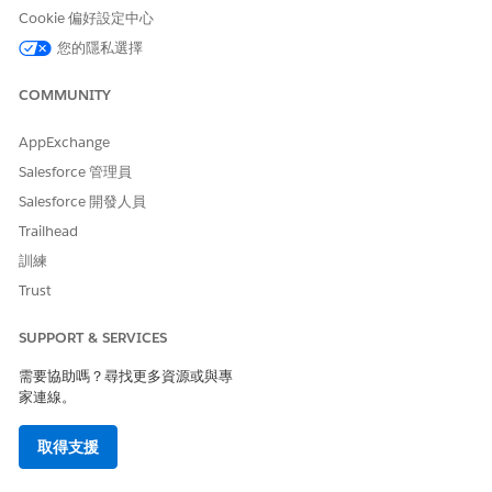
按一下「
新增管道
」,或從清單中選取現有管道以編輯其內容。
Cookie 偏好設定中心
在「管道類型」下拉式清單中,選取「
增強型聊天
」。
您的隱私選擇
在「路由」區段中,按一下「
路由類型
」下拉式清單,然後選取
「
Agentforce 協調流程器
」。
COMMUNITY
在出現的 Agentforce Orchestrator 對應欄位中,選取您建立的
特定協調流程組態。
AppExchange
儲存管道。
Salesforce 管理員
Salesforce 開發人員
Trailhead
此文章是否解決您的問題？
訓練
請讓我們知道，以便我們改進！
Trust
是
否
SUPPORT & SERVICES
需要協助嗎？尋找更多資源或與專
家連線。
取得支援