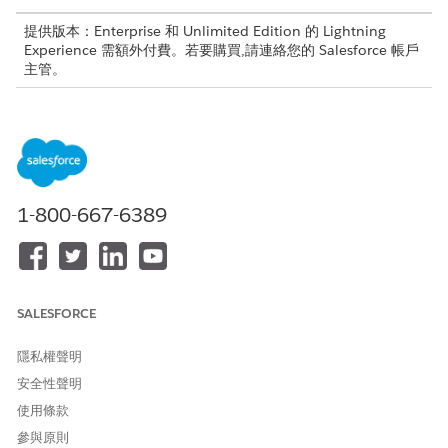
提供版本：Enterprise 和 Unlimited Edition 的 Lightning
Experience 需額外付費。若要購買,請連絡您的 Salesforce 帳戶
主管。
提供版本：使用 Build Your Own 範本的 Aura Experience
Cloud 網站
提供版本：使用 Build Your Own 範本的 LWR Experience
Cloud 網站
1-800-667-6389
所需的使用者權限
若要設定傳訊設定
自訂應用程式
管理 Agentforce 工作人員
SALESFORCE
在「傳訊設定」中,Agentforce Orchestrator 是直接套用至您現有
隱私權聲明
傳訊管道的路由類型。當您選取此路由類型時,增強型聊天管道的傳
安全性聲明
入流量會傳送至您的協調流程組態。
使用條款
進入「設定」,在「快速尋找」方塊中輸入
」,然後選
「傳訊設定
參與原則
取「
傳訊設定
」。