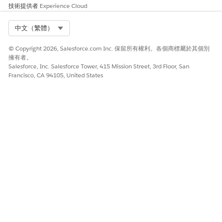
技術提供者
Experience Cloud
Select Org
中文（繁體）
© Copyright 2026, Salesforce.com Inc. 保留所有權利。各個商標屬於其個別
擁有者。
Salesforce, Inc. Salesforce Tower, 415 Mission Street, 3rd Floor, San
Francisco, CA 94105, United States