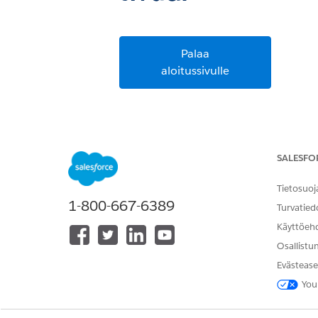
Palaa
aloitussivulle
SALESFO
Tietosuoj
1-800-667-6389
Turvatied
Käyttöeh
Osallistu
Evästease
You