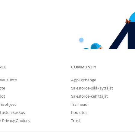
RCE
COMMUNITY
alausunto
AppExchange
ote
Salesforce-pääkäyttäjät
dot
Salesforce-kehittäjät
misohjeet
Trailhead
tusten keskus
Koulutus
r Privacy Choices
Trust