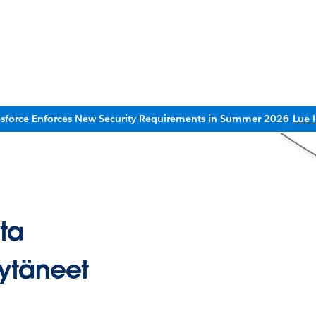
esforce Enforces New Security Requirements in Summer 2026
Lue l
ta
ytäneet