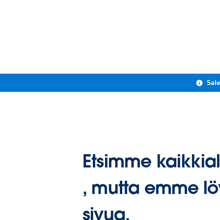
Sal
Etsimme kaikkial
, mutta emme lö
sivua.