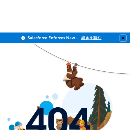
Salesforce Enforces New Security Requirements in Summer 2026
続きを読む
Clo