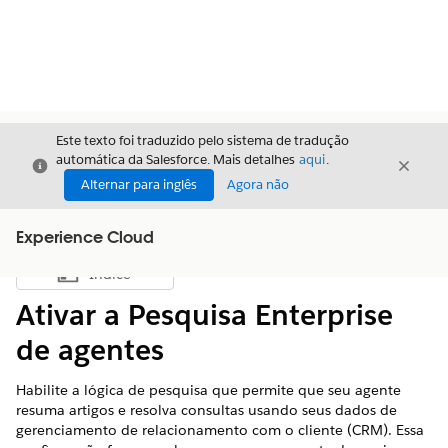
Este texto foi traduzido pelo sistema de tradução
automática da Salesforce. Mais detalhes
aqui
.
Fechar
Fecha
Fechar
Alternar para inglês
Agora não
Experience Cloud
Índice
Mostrar índice
Ativar a Pesquisa Enterprise
de agentes
Habilite a lógica de pesquisa que permite que seu agente
resuma artigos e resolva consultas usando seus dados de
gerenciamento de relacionamento com o cliente (CRM). Essa