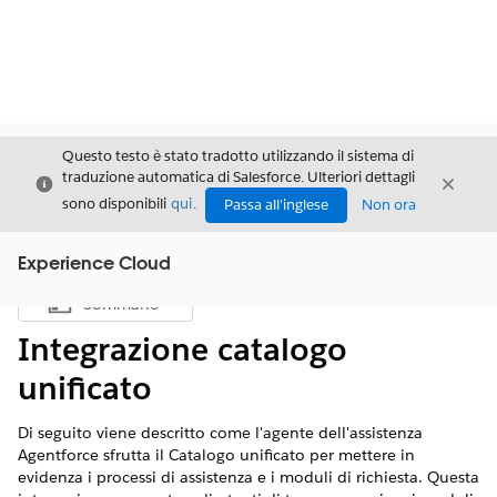
Questo testo è stato tradotto utilizzando il sistema di
traduzione automatica di Salesforce. Ulteriori dettagli
Chiudi
Chiud
Chiudi
sono disponibili
qui
.
Passa all'inglese
Non ora
Experience Cloud
Sommario
Mostra sommario
Integrazione catalogo
unificato
Di seguito viene descritto come l'agente dell'assistenza
Agentforce sfrutta il Catalogo unificato per mettere in
evidenza i processi di assistenza e i moduli di richiesta. Questa