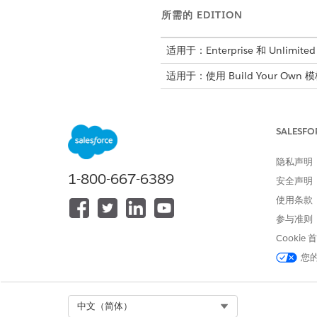
所需的 EDITION
适用于：Enterprise 和 Unlimit
适用于：使用 Build Your Own 模板的
适用于：使用 Build Your Own 模板
统一目录集成是允许 Agent
SALESFO
或统一目录项目来简化查询解
隐私声明
或屏幕流。这允许用户完成请求，而无
1-800-667-6389
安全声明
为了确保您的站点用户可以查看目录
使用条款
数据治理策略：您必须创建策略
参与准则
的意图。
Cookie
基于角色的可见性：由于统一目
您
由于统一目录通常包含敏感请
经过身份验证的用户：可见性由
Select Org
中文（简体）