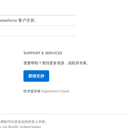
Salesforce 客户主管。
操作智能搜索工具通过识别相关服务流程
SUPPORT & SERVICES
意图，并将用户连接到适当的接收表单
需要帮助？查找更多资源，或联系专家。
获得支持
ITSM) 团队协调，以建立安全和治理：
具将无法检索目录项目，即使它们匹配用户
技术提供者
Experience Cloud
制。
有权利。其他各商标均为其各自的所有人所有。
co, CA 94105, United States