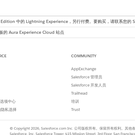
ed Edition 中的 Lightning Experience，另行付费。要购买，请联系您的 
 Aura Experience Cloud 站点
的 LWR Experience Cloud 站点
force 服务代理通过启动特定业务流程解决用户请求的链接。可
RCE
COMMUNITY
决。当用户提出与定义的流程相匹配的问题时，客服人员会识别
AppExchange
需浏览 Experience Cloud 站点的多个页面。
Salesforce 管理员
项目并与之交互，Salesforce 管理员必须与 IT 服务管理 (
Salesforce 开发人员
，授予入口网站用户对统一目录的访问权限。如果没有这些策略，搜索工
Trailhead
 首选项中心
培训
录通常包含敏感请求类型，因此访问权限严格受用户特定角色和权限的控
的隐私选择
Trust
求类型，因此访问权限严格受用户特定角色和权限的控制。
© Copyright 2026, Salesforce.com Inc. 公司版权所有。保留所
用户简档和附加到统一目录的数据治理策略决定。
Salesforce, Inc. Salesforce Tower, 415 Mission Street, 3rd Floor, San Francis