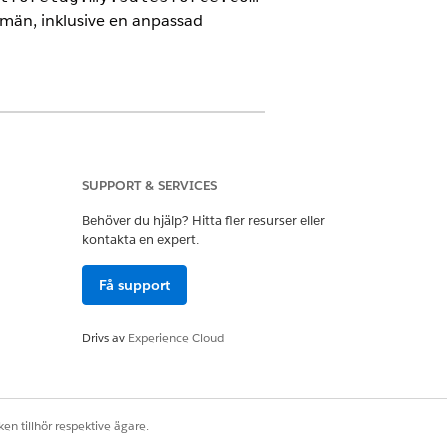
män, inklusive en anpassad
eveloper
SUPPORT & SERVICES
s Min domän-namn kan du ändra det.
Behöver du hjälp? Hitta fler resurser eller
kontakta en expert.
-organisation med din inloggnings-
in domän-namn som underdomänen.
Få support
Drivs av
Experience Cloud
en tillhör respektive ägare.