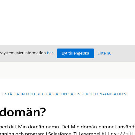
gssystem. Mer information
här
.
Byt till engelska
Inte nu
T
STÄLLA IN OCH BIBEHÅLLA DIN SALESFORCE-ORGANISATION
 domän?
e med ditt Min domän-namn. Det Min domän-namnet används 
ggning och program i Salesforce. Till exempel
https://mit