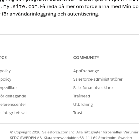
. Få reda på mer om fördelarna med Min do
g.my.site.com
v för användarinloggning och autentisering.
Classic och Lightning Experience
,
Essentials
,
Professional
,
Enterprise
,
Performance
,
Unlimited
och
D
RCE
COMMUNITY
in domän som standard. Om du inte gillar din organisation
policy
AppExchange
kan dina användare logga in i din Salesforce
lesforce.com
policy
Salesforce-administratörer
nloggnings-URL använder ett standardformat, med ditt M
gsvillkor
Salesforce-utvecklare
inloggnings-URL:er för produktionsorganisationer
 för deltagande
Trailhead
.
y.salesforce.com
referenscenter
Utbildning
 integritetsval
Trust
entitet med din unika domän-URL.
 och anpassa innehåll på höger sida av sidan.
© Copyright 2026, Salesforce.com Inc. Alla rättigheter förbehålles. Varumärk
idbegäranden som inte använder ditt Min domän-namn.
SFDC SWEDEN AB, Klarabergsviadukten 63, 111 64 Stockholm, Sweden