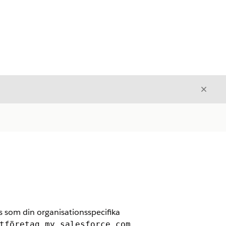
Stäng
Stäng
som din organisationsspecifika
tföretag.my.salesforce.com