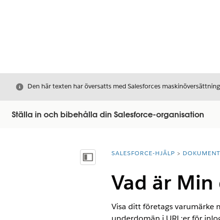
Stäng
Den här texten har översatts med Salesforces maskinöversättnin
Ställa in och bibehålla din Salesforce-organisation
SALESFORCE-HJÄLP
DOKUMEN
Du är här:
Visa innehållsförteckning
Vad är Min
Visa ditt företags varumärk
underdomän i URL:er för inlo