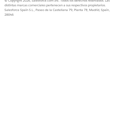
© Copyright 2026, Salesforce.com Inc. Todos los derechos reservados. Las
distintas marcas comerciales pertenecen a sus respectivos propietarios.
Salesforce Spain S.L., Paseo de la Castellana 79, Planta 7ª, Madrid, Spain,
28046