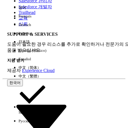
Salesforce 관리자
Salesforce 개발자
영어
Trailhead
Français
교육
신뢰
Deutsch
Italiano
SUPPORT & SERVICES
日本語
도움이 필요한 경우 리소스를 추가로 확인하거나 전문가의 
움을 받으십시오.
Español (México)
Español
지원 받기
中文（简体）
제공자
Experience Cloud
中文（繁體）
한국어
Select Org
한국어
Русский