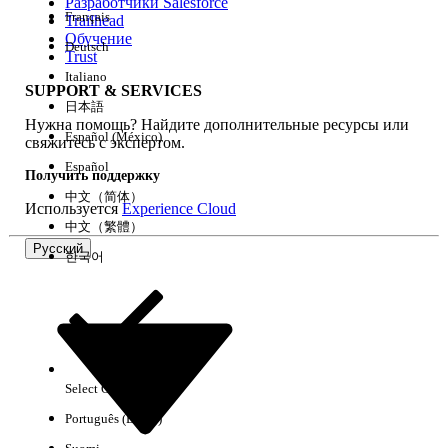
Разработчики Salesforce
Français
Trailhead
Обучение
Deutsch
Trust
Italiano
SUPPORT & SERVICES
日本語
Нужна помощь? Найдите дополнительные ресурсы или
Español (México)
свяжитесь с экспертом.
Español
Получить поддержку
中文（简体）
Используется
Experience Cloud
中文（繁體）
Русский
한국어
Select Org
Русский
Português (Brasil)