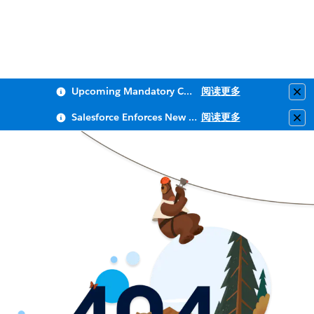
Upcoming Mandatory Changes to Public Key Infrastructure (PKI)
阅读更多
Clo
Salesforce Enforces New Security Requirements in Summer 2026
阅读更多
Clo