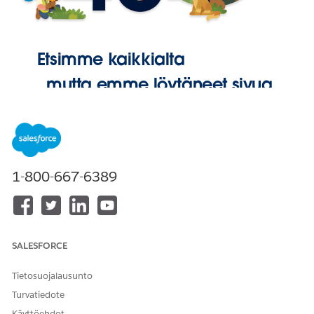
Etsimme kaikkialta
, mutta emme löytäneet sivua.
Palaa
aloitussivulle
1-800-667-6389
SALESFORCE
Tietosuojalausunto
Turvatiedote
Käyttöehdot