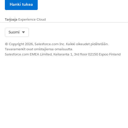
Hanki tukea
Tarjoaja
Experience Cloud
Select Org
Suomi
© Copyright 2026, Salesforce.com Inc. Kaikki oikeudet pidätetään.
Tavaramerkit ovat omistajiensa omaisuutta.
Salesforce.com EMEA Limited, Keilaranta 1, 3rd floor 02150 Espoo Finland