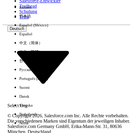
Salesforce-Entwickler
Trailhead
Italiano
Schulung
日本語
Trust
Español (México)
Deutsch
Español
中文（简体）
中文（繁體）
한국어
Русский
Português (Brasil)
Suomi
Dansk
Select Org
Svenska
Nederlands
© Copyright 2026, Salesforce.com Inc. Alle Rechte vorbehalten.
Die verschiedenen Marken sind Eigentum der jeweiligen Inhaber.
Norsk
Salesforce.com Germany GmbH, Erika-Mann-Str. 31, 80636
München, Deutschland