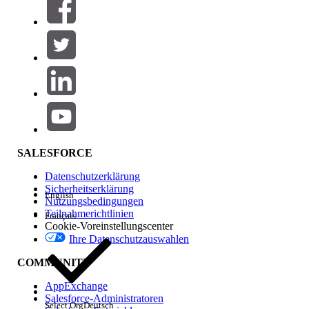
SALESFORCE
Datenschutzerklärung
Sicherheitserklärung
English
Nutzungsbedingungen
Teilnahmerichtlinien
Français
Cookie-Voreinstellungscenter
Ihre Datenschutzauswahlen
COMMUNITY
AppExchange
Salesforce-Administratoren
Select Org
Deutsch