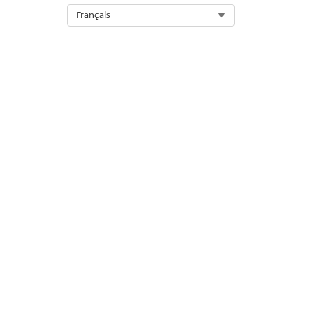
Select Org
Français