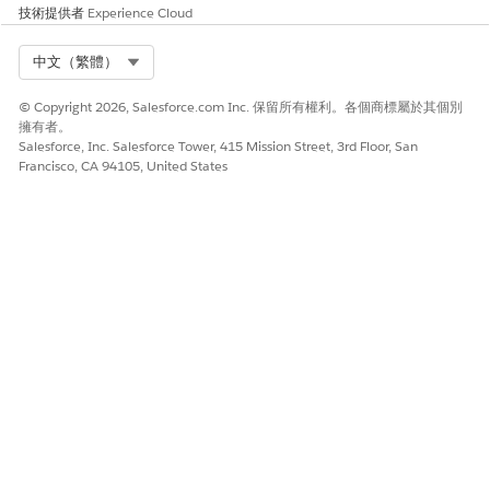
技術提供者
Experience Cloud
Select Org
中文（繁體）
© Copyright 2026, Salesforce.com Inc. 保留所有權利。各個商標屬於其個別
擁有者。
Salesforce, Inc. Salesforce Tower, 415 Mission Street, 3rd Floor, San
Francisco, CA 94105, United States