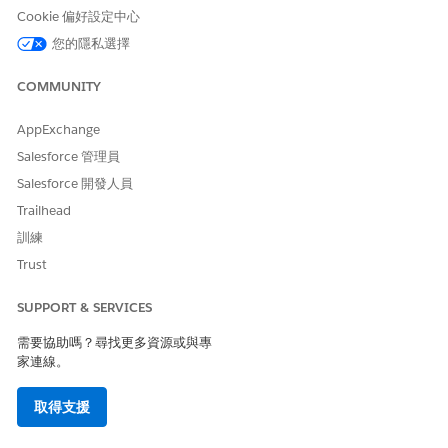
使用 提示詞產生器 建立彈性提示範本。請參閱
建立彈性提示範
Cookie 偏好設定中心
本
。
您的隱私選擇
定義提示範本內的指示,告知生成式 AI 引擎 (Einstein) 如何從文
字衍生動作的目的。確定範本指定要從中衍生用途的文字欄位。
COMMUNITY
新範本現在可在 Lightning 記錄頁面中搜尋與選取。請參閱
將
動作啟動器元件新增至頁面
。
AppExchange
Salesforce 管理員
Salesforce 開發人員
此文章是否解決您的問題？
Trailhead
請讓我們知道，以便我們改進！
訓練
是
否
Trust
SUPPORT & SERVICES
需要協助嗎？尋找更多資源或與專
家連線。
取得支援