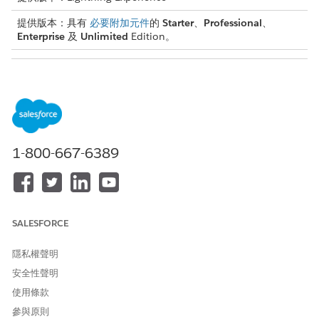
提供版本：具有
必要附加元件
的
Starter
、
Professional
、
Enterprise
及
Unlimited
Edition。
所需的使用者權限
在提示詞產生器中建立與管理
「提示範本管理員」權限集:管
提示範本:
理提示範本和執行提示範本
當「連絡中心工作人員 (CCA)」想要檢視主題時,動作啟動器會先從
1-800-667-6389
相關的 Salesforce 記錄頁面提取資訊。接著會將該資料提供給提示
範本,並處理範本指示以識別用途。最後,動作啟動器會建議動作。
必須有「彈性」提示範本,才能配合解譯記錄上內容資料所需的彈性
邏輯。例如,在「帳戶」頁面上設定「動作啟動器」。只有將「帳
戶」物件指定為輸入的提示範本會顯示在 Lightning 應用程式產生
SALESFORCE
器介面中供選取。
隱私權聲明
範本可包含其他物件 (例如「個案」) 作為其他輸入。如果「帳戶」
頁面載入為「個案」頁面的子索引標籤,則系統會讓這兩個物件的詳
安全性聲明
細資料可供使用。此物件之間的階層關係有助於內容相關性地瞭解
使用條款
準確的動作建議。
參與原則