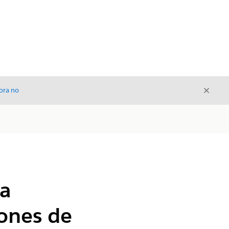
Cerrar
ora no
Cerrar
la
iones de