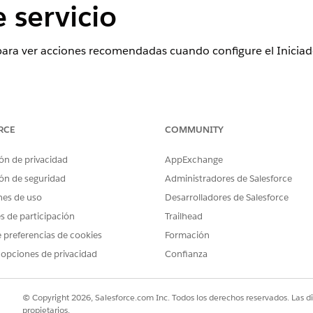
 servicio
ara ver acciones recomendadas cuando configure el Iniciad
ence
RCE
COMMUNITY
,
Professional
,
Enterprise
y
Unlimited
con los
complementos necesa
ón de privacidad
AppExchange
ón de seguridad
Administradores de Salesforce
ndices de búsqueda desde el Iniciador de aplicación, busque y sele
ueda, haga clic en
Nuevo
.
nes de uso
Desarrolladores de Salesforce
anzada
y, a continuación, haga clic en
Siguiente
.
es de participación
Trailhead
s en el que está implementado el kit de datos específico.
 preferencias de cookies
Formación
elo de datos
SvcProcProdCatgProdExtrc
para configuraciones de ín
 opciones de privacidad
Confianza
os
y seleccione estos campos para segmentar: Catálogo de productos
re de categoría de producto, Nombre de proceso de servicio, Descr
oducto.
© Copyright 2026, Salesforce.com Inc. Todos los derechos reservados. Las d
propietarios.
lic en
Siguiente
.