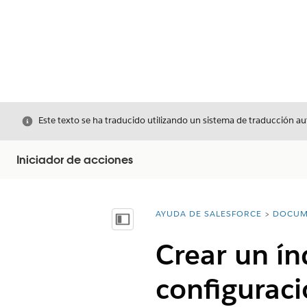
Cerrar
Este texto se ha traducido utilizando un sistema de traducción a
Iniciador de acciones
AYUDA DE SALESFORCE
DOCUM
Usted está aquí:
Mostrar índice de materias
Crear un ín
configuraci