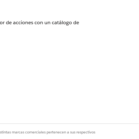
or de acciones con un catálogo de
rios
ccione
Índice de búsqueda
.
dices de búsqueda y luego haga clic en
, Categoría de productos, Definición
ipción de proceso de servicio y
istintas marcas comerciales pertenecen a sus respectivos