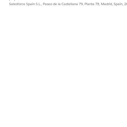
Salesforce Spain S.L., Paseo de la Castellana 79, Planta 7ª, Madrid, Spain, 
tálogo de productos para el filtrado de búsqueda.
 puede realizar una búsqueda en un conjunto específico de procesos
campo Nombre de configuración de índice de búsqueda.
automáticamente.
PROBLEMA?
ejorar!