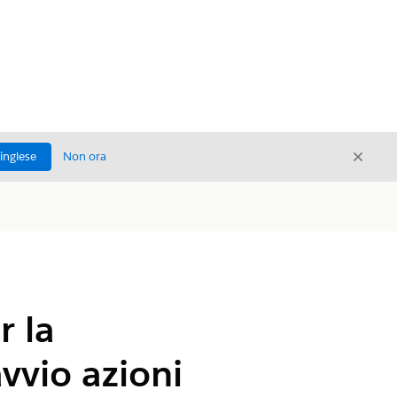
Chiud
'inglese
Non ora
Chiudi
r la
vvio azioni