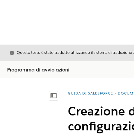
Chiudi
Questo testo è stato tradotto utilizzando il sistema di traduzione 
Programma di avvio azioni
GUIDA DI SALESFORCE
DOCUM
Ti trovi qui:
Mostra sommario
Creazione di
configurazi