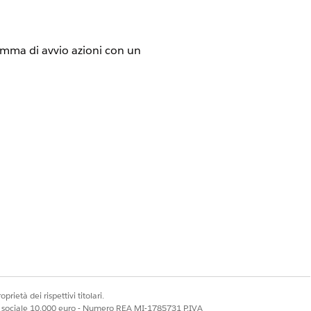
ramma di avvio azioni con un
mponenti aggiuntivi richiesti
e di ricerca
.
icerca e quindi fare clic su
Avanti
.
goria di prodotto, Definizione processo
assistenza e Prodotto in categoria di
prietà dei rispettivi titolari.
ale sociale 10.000 euro - Numero REA MI-1785731 P.IVA