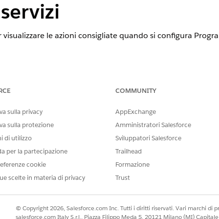
servizi
r visualizzare le azioni consigliate quando si configura Prog
STE
tning Experience
RCE
COMMUNITY
rofessional
Edition,
Enterprise
Edition e
Unlimited
Edition con i
co
a sulla privacy
AppExchange
va sulla protezione
Amministratori Salesforce
ce di ricerca dal Programma di avvio app, cercare e selezionare
Indic
, fare clic su
Nuovo
.
 di utilizzo
Sviluppatori Salesforce
anzata
e fare clic su
Avanti
.
da per la partecipazione
Trailhead
i viene distribuito il kit dati specifico.
eferenze cookie
Formazione
 di dati
SvcProcProdCatgProdExtrc
per le configurazioni indice di r
elezionare i seguenti campi da suddividere: Catalogo prodotti, Cate
ue scelte in materia di privacy
Trust
 di prodotto, Nome processo di assistenza, Descrizione processo di 
ic su
Avanti
.
© Copyright 2026, Salesforce.com Inc. Tutti i diritti riservati. Vari marchi di pro
salesforce.com Italy S.r.l., Piazza Filippo Meda 5, 20121 Milano (MI) Capit
odotti per filtrare la ricerca.