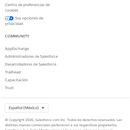
Centro de preferencias de
cookies
Sus opciones de
¿RESOLVIÓ ESTE ARTÍCULO SU PROBLEMA?
privacidad
¡Háganos saber cómo podemos mejorar!
COMMUNITY
Sí
No
AppExchange
Administradores de Salesforce
Desarrolladores de Salesforce
Trailhead
Capacitación
Trust
Select Org
Español (México)
© Copyright 2026, Salesforce.com Inc. Todos los derechos reservados. Las
distintas marcas comerciales pertenecen a sus respectivos propietarios.