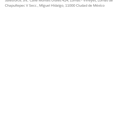
Salesforce, Inc. Calle Montes Urales 424, Lomas - Virreyes, Lomas de
Chapultepec V Secc., Miguel Hidalgo, 11000 Ciudad de México