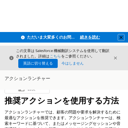
ただいま大変多くのお問い合わせをいただいており、ご連絡までにお時間を頂戴しております
続きを読む
Clo
この文章は Salesforce 機械翻訳システムを使用して翻訳
されました。詳細は
こちら
をご参照ください。
閉じる
閉じ
閉じる
英語に切り替える
今はしません
アクションランチャー
目次
目次を表示
推奨アクションを使用する方法
アクションランチャーでは、顧客の問題や要求を解決するために
最適なアクションを推奨できます。アクションランチャーは、検
索キーワードに基づいて、またはメッセージングセッションや音