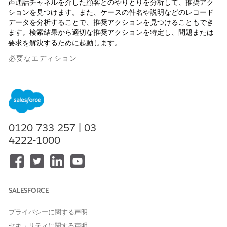
声通話チャネルを介した顧客とのやりとりを分析して、推奨アク
ションを見つけます。また、ケースの件名や説明などのレコード
データを分析することで、推奨アクションを見つけることもでき
ます。検索結果から適切な推奨アクションを特定し、問題または
要求を解決するために起動します。
必要なエディション
使用可能なインターフェース: Lightning Experience
使用可能なエディション:
必要なアドオン
が付属する
Starter
Edition、
Professional
Edition、
Enterprise
Edition、および
Unlimited
Edition
0120-733-257 | 03-
4222-1000
ニーズに最適な方法を使用してください。
キーワードを入力して推奨アクションを起動します。
顧客とのやりとりを分析して推奨アクションを起動します。
顧客とのやりとりの分析による推奨アクションの起動
SALESFORCE
顧客を支援するために、アクションランチャーでは顧客とのや
りとりを分析し、推奨アクションを見つけることができます。
プライバシーに関する声明
キーワードの入力による推奨アクションの起動
セキュリティに関する声明