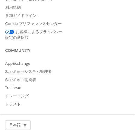
顧客を支援するために、アクションランチャーにキーワードを
利用規約
入力して推奨アクションを検索します。
参加ガイドライン:
レコードデータの分析による推奨アクションの起動
Cookie プリファレンスセンター
顧客を支援するために、アクションランチャーでレコードデー
お客様によるプライバシー
タを分析し、推奨アクションを見つけることができます。この
設定の選択肢
方法では、会話以外のレコードデータ ([ケースの件名] や [ケ
ースの説明] など) から適切な目的を導き出してアクションを
COMMUNITY
提案します。
AppExchange
Salesforce システム管理者
Salesforce 開発者
この記事で問題は解決されましたか?
ご意見をお待ちしております。
Trailhead
トレーニング
はい
いいえ
トラスト
Select Org
日本語