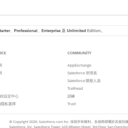
tarter
、
Professional
、
Enterprise
及
Unlimited
Edition。
所需的使用者權限
RCE
COMMUNITY
產業傑出服務
與
明
AppExchange
Einstein for Service 創新
明
Salesforce 管理員
Salesforce 開發人員
用建議的動作
。在「動作啟動器」中,開啟「建議的動作」。
Trailhead
。範本會指示生成引擎 (Einstein) 如何分析指定記錄欄位中的文字
 偏好設定中心
訓練
的隱私選擇
Trust
啟動器會使用提示範本來分析記錄資料。接著系統會根據如「個
啟動器」上的「
顯示主題
」。
依預設選取第一個主題。
© Copyright 2026, Salesforce.com Inc. 保留所有權利。各個商標屬於其個
Salesforce, Inc. Salesforce Tower, 415 Mission Street, 3rd Floor, San Francis