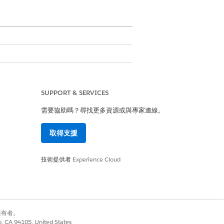
SUPPORT & SERVICES
需要協助嗎？尋找更多資源或與專家連線。
取得支援
技術提供者
Experience Cloud
,並建議建議的動作。
案主題」等欄位自動尋找建議的動作。
別擁有者。
co, CA 94105, United States