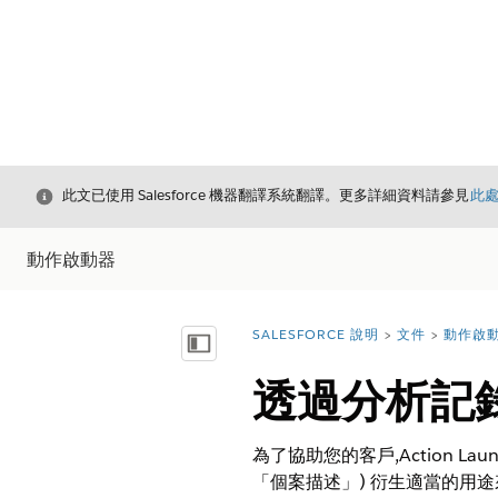
結束
此文已使用 Salesforce 機器翻譯系統翻譯。更多詳細資料請參見
此
動作啟動器
SALESFORCE 說明
文件
動作啟
您位於此處：
顯示目錄
透過分析記
為了協助您的客戶,Action 
「個案描述」) 衍生適當的用