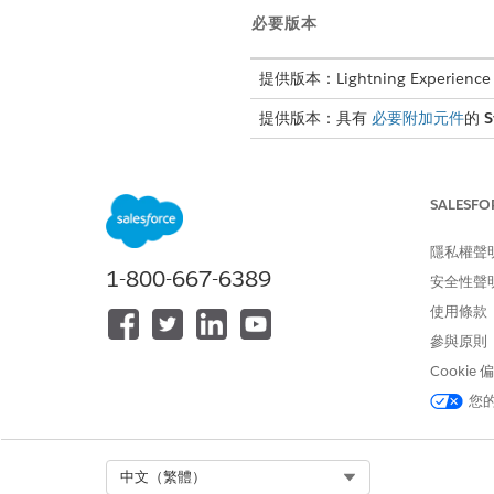
必要版本
提供版本：Lightning Experience
提供版本：具有
必要附加元件
的
S
SALESFO
若要啟動動作:
隱私權聲
1-800-667-6389
安全性聲
使用條款
若要使用「建議的動作」,請
啟
參與原則
您設定 Einstein 提示範本
Cookie
您
當使用者檢視記錄頁面時,動作
若要搜尋動作,請按一下「動作
動作啟動器會顯示兩個主題,並
Select Org
中文（繁體）
選取動作啟動器上的主題。