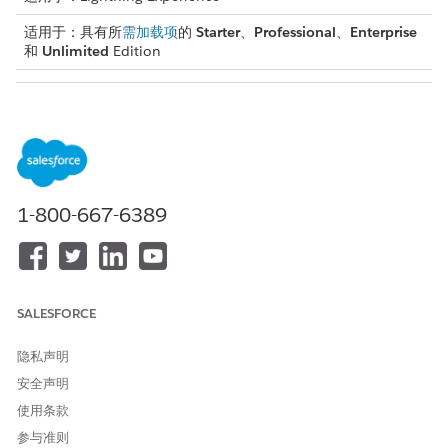
适用于：具有所
需加载项
的
Starter
、
Professional
、
Enterprise
和
Unlimited
Edition
所需用户权限
启动操作：
行业 Service Excellence 权限
集
要使用推荐操作，请确保打开推荐操作管理员设置。请参阅
启用推
1-800-667-6389
荐操作
。在操作启动程序中，打开推荐操作。
要搜索操作，请在搜索字段中输入关键字，然后单击
搜索
。
将显示推荐操作的列表。
要启动推荐的操作，单击搜索结果中的操作。
SALESFORCE
隐私声明
本文章是否解决您的问题？
安全声明
请与我们共享您的想法，以便我们进行改进！
使用条款
是
否
参与准则