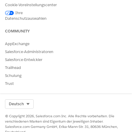
Cookie-Voreinstellungscenter
Erforderliche Berechtigungen
Ihre
Datenschutzauswahlen
Das Aktionsstartprogramm funktioniert mit OmniScripts und
der Produktkatalogverwaltung. Daher müssen Sie Ihren
COMMUNITY
Benutzern die folgenden Berechtigungssätze zuweisen:
Industry Service Excellence: Weisen Sie diesen
AppExchange
Berechtigungssatz den Benutzern zu, die das
Salesforce-Administratoren
Aktionsstartprogramm einrichten und verwenden.
OmniStudio: Weisen Sie die Berechtigungssätze
Salesforce-Entwickler
"OmniStudio-Administrator" und "OmniStudio-Benutzer"
Trailhead
entsprechend den Anforderungen Ihrer Benutzer zu.
Schulung
Produktkatalogverwaltung: Weisen Sie die
Trust
Benutzerberechtigung "Produktkatalog verwalten" zu.
Wenn Sie anzeigen möchten, was in einem Berechtigungssatz
enthalten ist, klicken Sie unter "Setup" auf der Detailseite des
Select Org
Deutsch
Berechtigungssatzes auf
Zusammenfassung anzeigen
.
© Copyright 2026, Salesforce.com Inc. Alle Rechte vorbehalten. Die
Anpassen von Berechtigungen
verschiedenen Marken sind Eigentum der jeweiligen Inhaber.
Salesforce.com Germany GmbH, Erika-Mann-Str. 31, 80636 München,
Wenn Sie das Aktionsstartprogramm anpassen, beispielsweise
Deutschland