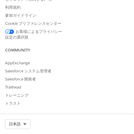
ータキットをインストールして、データストリームを設定しま
利用規約
す。これらのキットは、データを移動するための事前作成済み
レシピと考えてください。データストリームは、使用可能なア
参加ガイドライン:
クションとサービスプロセスに関する情報を既存の
Cookie プリファレンスセンター
Salesforce レコードから取得します。次に、この情報を標準
お客様によるプライバシー
化された整理された形式に自動的に対応付けて、すぐに使用で
設定の選択肢
きるようにします。
アクションランチャーの推奨アクションの検索インデックス
COMMUNITY
アクションランチャーでは、検索インデックスを使用して、ユ
ーザーのクエリの推奨アクションを効率的に取得します。推奨
AppExchange
アクションを取得するには、リリースアクションランチャー設
Salesforce システム管理者
定用とサービスカタログアクションランチャー設定用の 2 つ
Salesforce 開発者
の検索インデックスを作成する必要があります。
Trailhead
トレーニング
トラスト
この記事で問題は解決されましたか?
ご意見をお待ちしております。
Select Org
日本語
はい
いいえ