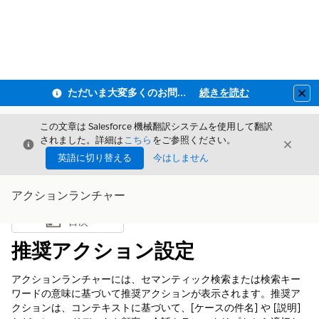
ただいま大変多くのお問い合わせをいただいており、ご連絡までにお時間を頂戴しております
続きを読む
Clo
この文章は Salesforce 機械翻訳システムを使用して翻訳
されました。詳細は
こちら
をご参照ください。
閉じる
閉じ
閉じる
英語に切り替える
今はしません
アクションランチャー
目次
目次を表示
推奨アクション設定
アクションランチャーには、セマンティック検索または検索キー
ワードの意味に基づいて推奨アクションが表示されます。推奨ア
クションは、コンテキストに基づいて、[ケースの件名] や [説明]