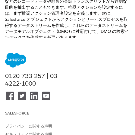
などのレコードデータや顧客の会話トランスクリプトから適切な
目的を抽出することもできます。推奨アクションを設定するに
は、まず推奨アクション管理者設定を定義します。次に、
Salesforce オブジェクトからアクションとサービスプロセスを取
得するデータストリームを作成し、これらのデータストリームを
データモデルオブジェクト (DMO) に対応付けて、DMO の検索イ
ンデックスを作成する必要があります。
必要なエディション
使用可能なインターフェース: Lightning Experience
使用可能なエディション:
必要なアドオン
が付属する
Starter
0120-733-257 | 03-
Edition、
Professional
Edition、
Enterprise
Edition、および
4222-1000
Unlimited
Edition
推奨アクションの有効化
アクションランチャーに推奨アクションを表示するには、リリ
ースまたはサービスカタログのアクションランチャー設定を有
SALESFORCE
効にします。
データストリーム設定
プライバシーに関する声明
推奨レコード選択可能なアクションと推奨サービスプロセスデ
セキュリティに関する声明