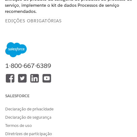
serviço, implemente o kit de dados Processos de serviço
recomendados.
EDIÇÕES OBRIGATÓRIAS
Disponível em: Lightning Experience
Disponível em: Edições
Starter
,
Professional
,
Enterprise
e
Unlimited
com os
extensores necessários
1-800-667-6389
PERMISSÕES DE USUÁRIO NECESSÁRIAS
Para instalar o kit de dados:
Organização do Data Cloud
e Organização de
companheiro:
SALESFORCE
Administrador do Data
Cloud
Declaração de privacidade
Extrações de produto da
Declaração de segurança
categoria de produtos do
Termos de uso
processo de serviço (leitura)
Diretrizes de participação