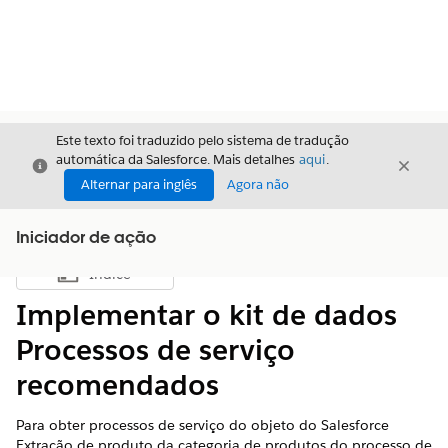
Este texto foi traduzido pelo sistema de tradução
automática da Salesforce. Mais detalhes
aqui
.
Fechar
Fecha
Fechar
Alternar para inglês
Agora não
Iniciador de ação
Índice
Mostrar índice
Implementar o kit de dados
Processos de serviço
recomendados
Para obter processos de serviço do objeto do Salesforce
Extração de produto da categoria de produtos do processo de