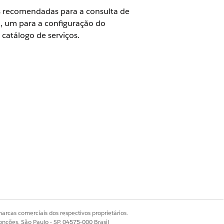
es recomendadas para a consulta de
a, um para a configuração do
catálogo de serviços.
 com uma implantação.
om um catálogo de serviços.
Sim
Não
arcas comerciais dos respectivos proprietários.
onções, São Paulo - SP, 04575-000 Brasil