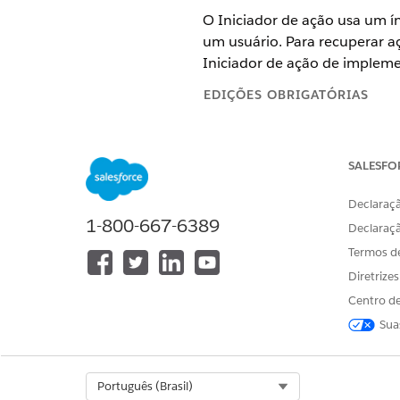
O Iniciador de ação usa um í
um usuário. Para recuperar a
Iniciador de ação de impleme
EDIÇÕES OBRIGATÓRIAS
Disponível em: Lightning Exper
SALESFO
Disponível em: Edições
Starter
,
Declaraçã
Criar um índice de pesquisa
1-800-667-6389
Crie um índice de pesquisa p
Declaraç
Termos d
Criar um índice de pesquisa 
Crie um índice de pesquisa p
Diretrize
Centro de
Sua
ESTE ARTIGO RESOLVEU SEU PR
Diga-nos para podermos melhora
Select Org
Português (Brasil)