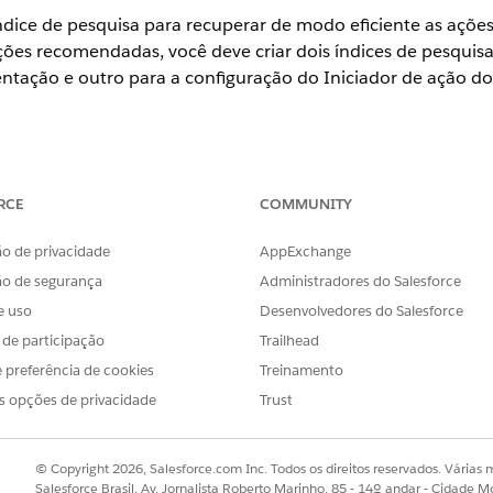
ndice de pesquisa para recuperar de modo eficiente as açõ
ções recomendadas, você deve criar dois índices de pesquis
ntação e outro para a configuração do Iniciador de ação do 
ience
RCE
COMMUNITY
Professional
,
Enterprise
e
Unlimited
com os
extensores necessários
o de privacidade
AppExchange
 para configuração do Iniciador de ação de implementação
ara ver as ações recomendadas ao configurar o Iniciador de ação
ão de segurança
Administradores do Salesforce
e uso
Desenvolvedores do Salesforce
para a configuração do Iniciador de ação do Catálogo de serviços
ara ver as ações recomendadas ao configurar o Iniciador de ação c
s de participação
Trailhead
 preferência de cookies
Treinamento
s opções de privacidade
Trust
OBLEMA?
r!
© Copyright 2026, Salesforce.com Inc. Todos os direitos reservados. Várias m
Salesforce Brasil, Av. Jornalista Roberto Marinho, 85 - 14º andar - Cidade M