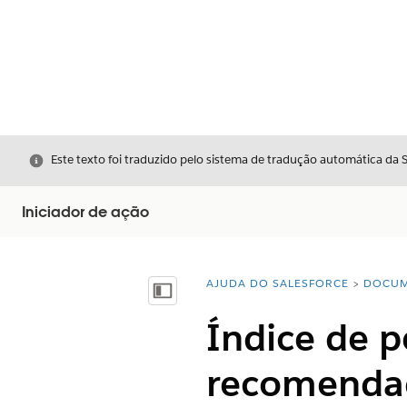
Fechar
Este texto foi traduzido pelo sistema de tradução automática da 
Iniciador de ação
AJUDA DO SALESFORCE
DOCUM
Você está aqui:
Mostrar índice
Índice de p
recomenda