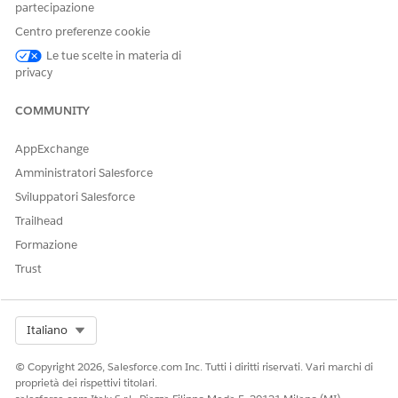
Disponibile nelle versioni:
Enterprise
Edition,
Unlimited
partecipazione
Edition e
Developer
Edition con Nonprofit Cloud
Centro preferenze cookie
Disponibile nelle versioni:
Enterprise
Edition,
Performance
Le tue scelte in materia di
Edition
,
Unlimited
Edition e
Developer Edition
con
privacy
soluzioni per il settore pubblico
COMMUNITY
AppExchange
QUESTO ARTICOLO HA RISOLTO IL PROBLEMA?
Amministratori Salesforce
Facci sapere, così possiamo migliorare!
Sviluppatori Salesforce
Sì
No
Trailhead
Formazione
Trust
Select Org
Italiano
© Copyright 2026, Salesforce.com Inc. Tutti i diritti riservati. Vari marchi di
proprietà dei rispettivi titolari.