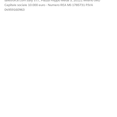
salesforce.com Italy S.r.l., Piazza Filippo Meda 5, 20121 Milano (MI)
Capitale sociale 10.000 euro - Numero REA MI-1785731 P.IVA
04959160963