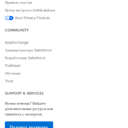
Доступно в версиях:
Enterprise
Edition,
Performance
Edition,
Правила участия
Unlimited
Edition и
Developer
Edition с решениями Public
Центр настроек cookie-файлов
Sector
Your Privacy Choices
COMMUNITY
ЭТА СТАТЬЯ РЕШИЛА ВАШУ ПРОБЛЕМУ?
AppExchange
Оставьте свой отзыв, чтобы мы могли стать лучше!
Администраторы Salesforce
Да
Нет
Разработчики Salesforce
Trailhead
Обучение
Trust
SUPPORT & SERVICES
Нужна помощь? Найдите
дополнительные ресурсы или
свяжитесь с экспертом.
Получить поддержку