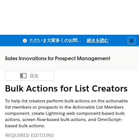
ただいま大変多くのお問い合わせをいただいており、ご連絡までにお時間を頂戴しております
続きを読む
Clo
Sales Innovations for Prospect Management
目次
目次を表示
Bulk Actions for List Creators
To help list creators perform bulk actions on the actionable
list members or prospects in the Actionable List Members
component, create Lightning web component-based bulk
actions, screen flow-based bulk actions, and OmniScript-
based bulk actions.
REQUIRED EDITIONS