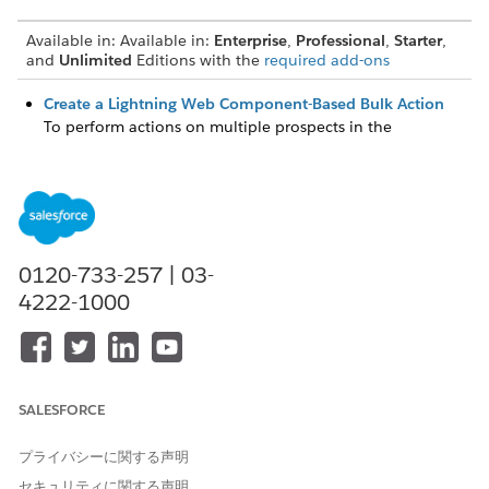
Available in: Available in:
Enterprise
,
Professional
,
Starter
,
and
Unlimited
Editions with the
required add-ons
Create a Lightning Web Component-Based Bulk Action
To perform actions on multiple prospects in the
Actionable List Members component, create a Lightning
web component (LWC)-based bulk action.
Create a Screen Flow-Based Bulk Action
To perform actions on multiple prospects in the
Actionable List Members component, you can create a
0120-733-257 | 03-
screen flow-based bulk action.
4222-1000
Create an OmniScript-Based Bulk Action
To perform actions on multiple prospects in the
Actionable List Members component, create an
OmniScript-based bulk action.
SALESFORCE
Create Bulk Action Configurations
Improve the productivity of your list creators by creating
プライバシーに関する声明
bulk action configurations that integrate with actionable
セキュリティに関する声明
lists and provide your list creators with easily accessible