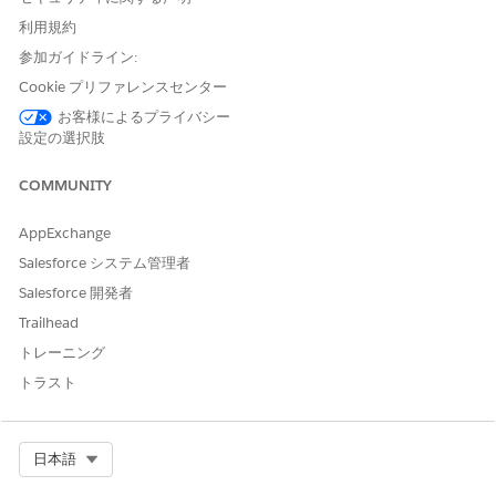
and relevant bulk actions on Bulk Action Panel. You can
利用規約
include Lightning Web Component actions, OmniScripts,
参加ガイドライン:
and screen type flows in a bulk action configuration.
Cookie プリファレンスセンター
お客様によるプライバシー
SEE ALSO
設定の選択肢
Create Bulk Action Configurations
COMMUNITY
AppExchange
この記事で問題は解決されましたか?
Salesforce システム管理者
ご意見をお待ちしております。
Salesforce 開発者
Trailhead
はい
いいえ
トレーニング
トラスト
Select Org
日本語