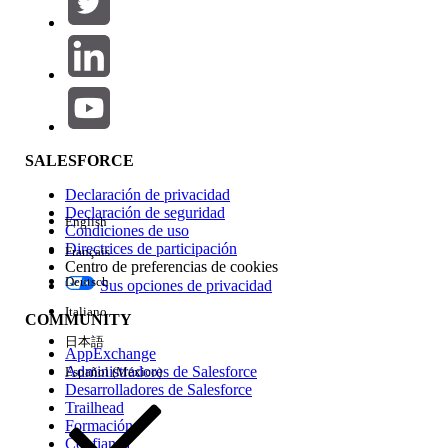
Agregar
Área de productos
Repercusión de función
SALESFORCE
Declaración de privacidad
Declaración de seguridad
English
Condiciones de uso
Directrices de participación
Français
Centro de preferencias de cookies
Deutsch
Sus opciones de privacidad
Edición
Italiano
COMMUNITY
日本語
AppExchange
Administradores de Salesforce
Español (México)
Desarrolladores de Salesforce
Trailhead
Experiencia
Formación
Confianza