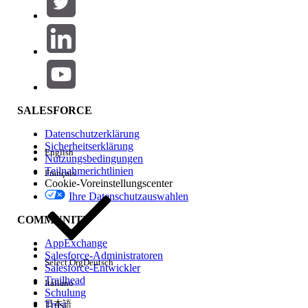
Produktbereich
Hinzufügen
Auswirkungen auf Funktionen
SALESFORCE
Datenschutzerklärung
Sicherheitserklärung
English
Nutzungsbedingungen
Teilnahmerichtlinien
Français
Cookie-Voreinstellungscenter
Ihre Datenschutzauswahlen
Edition
COMMUNITY
AppExchange
Salesforce-Administratoren
Select Org
Deutsch
Salesforce-Entwickler
Trailhead
Italiano
Erfahrung
Schulung
日本語
Trust