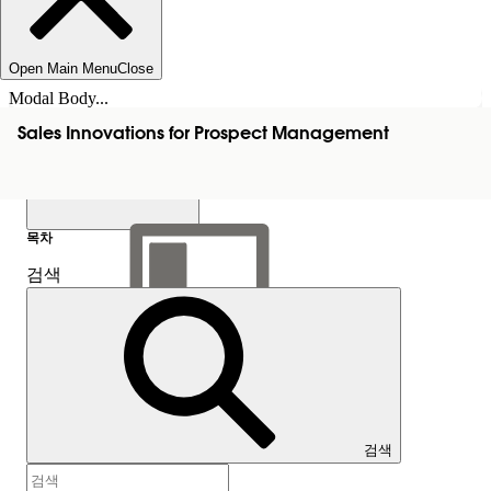
Open Main Menu
Close
Modal Body...
Sales Innovations for Prospect Management
목차
검색
목차 표시
목차
검색