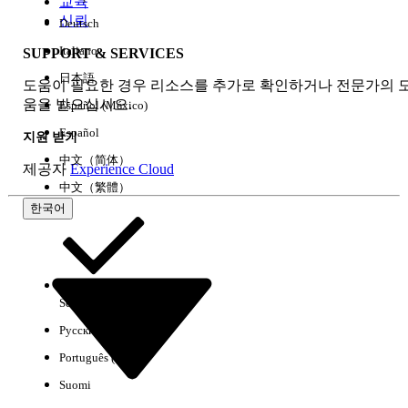
교육
신뢰
Deutsch
Italiano
SUPPORT & SERVICES
모두 지우기
완료
日本語
도움이 필요한 경우 리소스를 추가로 확인하거나 전문가의 
움을 받으십시오.
Español (México)
Español
지원 받기
中文（简体）
제공자
Experience Cloud
中文（繁體）
한국어
Select Org
한국어
Русский
결과 없음
Português (Brasil)
몇 가지 검색 팁
Suomi