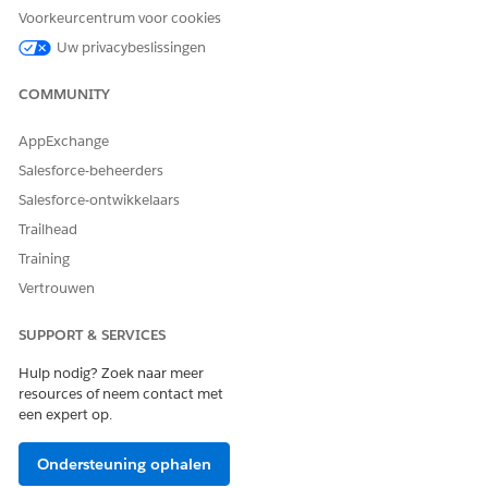
Voorkeurcentrum voor cookies
HEEFT DIT ARTIKEL UW PROBLEEM OPGELOST?
Uw privacybeslissingen
Laat ons weten wat we kunnen doen om te verbeteren!
COMMUNITY
Ja
Nee
AppExchange
Salesforce-beheerders
Salesforce-ontwikkelaars
Trailhead
Training
Vertrouwen
SUPPORT & SERVICES
Hulp nodig? Zoek naar meer
resources of neem contact met
een expert op.
Ondersteuning ophalen