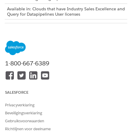
Available in: Clouds that have Industry Sales Excellence and
Query for Datapipelines User licenses
USER PERMISSIONS NEEDED
To add more members to an
Actionable Segmentation
existing list:
AND
Query for Datapipelines User
1-800-667-6389
If the list already contains 2000 or more members, you can’t
add more members to the list.
From the App Launcher, find and select
Actionable Lists
.
Click the list to which you want to add members.
SALESFORCE
From the action menu, select
Add More Members
.
Select list members manually and click
Review & Save
Privacyverklaring
(Count)
.
Beveiligingsverklaring
Preview the selected members and click
Confirm & Save
.
Gebruiksvoorwaarden
Richtlijnen voor deelname