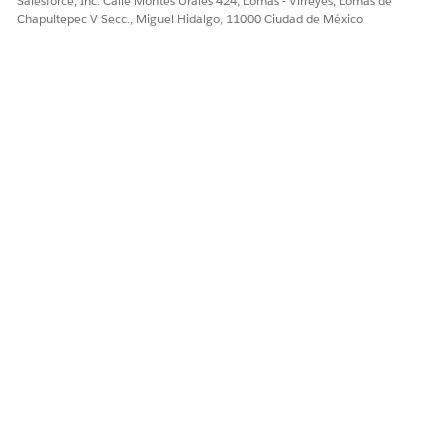
Salesforce, Inc. Calle Montes Urales 424, Lomas - Virreyes, Lomas de
Chapultepec V Secc., Miguel Hidalgo, 11000 Ciudad de México