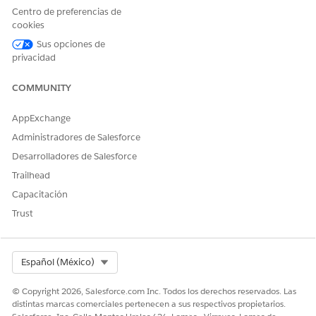
Centro de preferencias de
¿RESOLVIÓ ESTE ARTÍCULO SU PROBLEMA?
cookies
¡Háganos saber cómo podemos mejorar!
Sus opciones de
Sí
No
privacidad
COMMUNITY
AppExchange
Administradores de Salesforce
Desarrolladores de Salesforce
Trailhead
Capacitación
Trust
Select Org
Español (México)
© Copyright 2026, Salesforce.com Inc. Todos los derechos reservados. Las
distintas marcas comerciales pertenecen a sus respectivos propietarios.