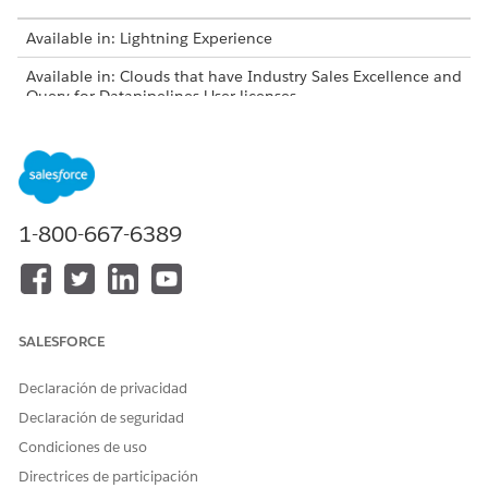
Available in: Lightning Experience
Available in: Clouds that have Industry Sales Excellence and
Query for Datapipelines User licenses
USER PERMISSIONS NEEDED
To add object records as list
Actionable Segmentation
members:
AND
1-800-667-6389
Query for Datapipelines User
On an object page, select one or more records in the list
view and click
Add to an Actionable List
. Alternatively, go
SALESFORCE
to a record page and click
Add to an Actionable List
in the
actions menu.
Declaración de privacidad
Select the list to which you want to add the record, and
click
Add
.
Declaración de seguridad
Condiciones de uso
Directrices de participación