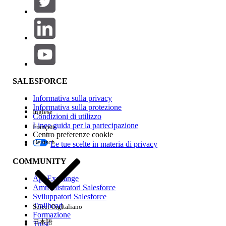
Aggiungi
Area prodotti
Impatto della funzione
SALESFORCE
Informativa sulla privacy
Informativa sulla protezione
Inglese
Condizioni di utilizzo
Linee guida per la partecipazione
Français
Centro preferenze cookie
Deutsch
Le tue scelte in materia di privacy
Edition
COMMUNITY
AppExchange
Amministratori Salesforce
Sviluppatori Salesforce
Trailhead
Select Org
Italiano
Esperienza
Formazione
日本語
Trust