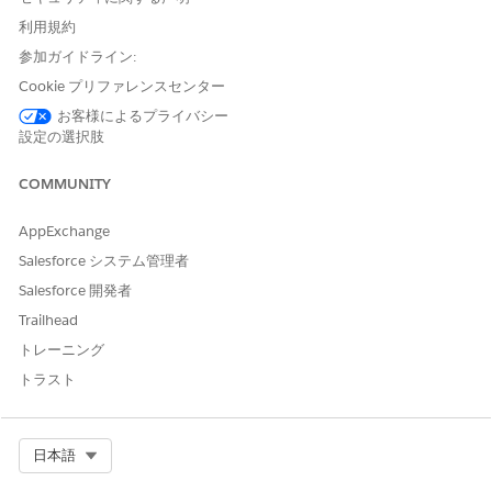
Click
Review & Save (Count)
.
Review the selected members, update the default list
利用規約
member status if necessary, and click
Confirm & Save
.
参加ガイドライン:
To select dataset records in bulk:
Cookie プリファレンスセンター
Create a list.
お客様によるプライバシー
On the actionable list builder page, click the column
設定の選択肢
header.
200 dataset records on the current page are selected,
COMMUNITY
and a banner text with the bulk selection option is
shown.
AppExchange
Click
Select all <count> items matching filter criteria
.
Salesforce システム管理者
If the count of dataset record items is more than
Salesforce 開発者
10,000, apply filter criteria and select up to 10,000
record items.
Trailhead
Click
Review & Save (Count)
.
トレーニング
Change the default list member status if necessary,
トラスト
and click
Confirm & Save
.
You can’t see the list member selection because the
count of selected members is too large to preview.
Select Org
日本語