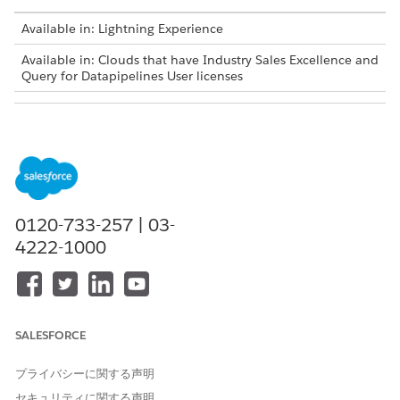
Available in: Lightning Experience
Available in: Clouds that have Industry Sales Excellence and
Query for Datapipelines User licenses
USER PERMISSIONS NEEDED
To select dataset records for
Actionable Segmentation
actionable lists:
AND
Query for Datapipelines User
0120-733-257 | 03-
Bulk selection is available only when you’re creating a list. You
4222-1000
can use manual selection when creating a list or editing an
existing list.
To select dataset records manually:
Create a list or edit an existing list.
SALESFORCE
On the actionable list builder page, click the column
header.
プライバシーに関する声明
200 dataset records on the current page are selected.
セキュリティに関する声明