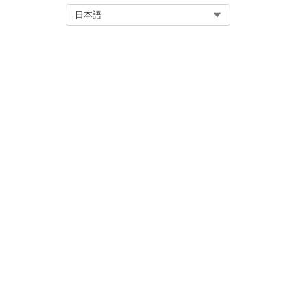
Select Org
日本語
この記事で問題は解決されましたか
ご意見をお待ちしております。