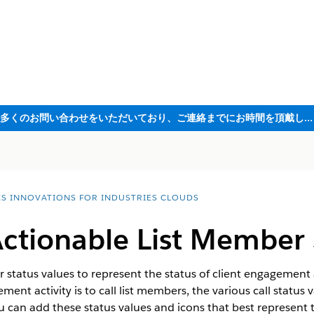
ただいま大変多くのお問い合わせをいただいており、ご連絡までにお時間を頂戴しております
ES INNOVATIONS FOR INDUSTRIES CLOUDS
Actionable List Member 
 status values to represent the status of client engagement a
ment activity is to call list members, the various call status v
can add these status values and icons that best represent t