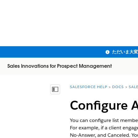
Sales Innovations for Prospect Management
SALESFORCE HELP
DOCS
SAL
You are here:
目次を表示
Configure 
You can configure list member
For example, if a client engage
No-Answer, and Canceled. You 