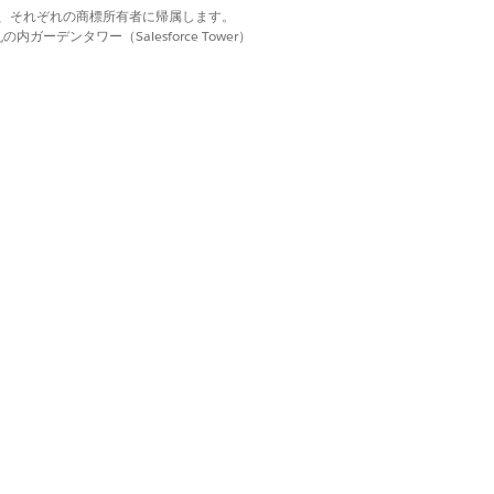
d. それぞれの商標は、それぞれの商標所有者に帰属します。
ーデンタワー（Salesforce Tower）
はい
いいえ