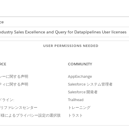
ce
ndustry Sales Excellence and Query for Datapipelines User licenses
USER PERMISSIONS NEEDED
es:
Actionable Segmentation
RCE
COMMUNITY
d box, enter
, and then select
Actionabl
Actionable Segmentation
d click the corresponding
List Member Status Count
entry.
シーに関する声明
AppExchange
d select an icon that best represents the new status value. You can 
ティに関する声明
Salesforce システム管理者
Salesforce 開発者
ドライン:
Trailhead
status values at a later point in time, but can’t delete them.
e プリファレンスセンター
トレーニング
客様によるプライバシー設定の選択肢
トラスト