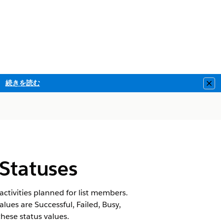
続きを読む
Clo
Statuses
ctivities planned for list members.
alues are Successful, Failed, Busy,
hese status values.