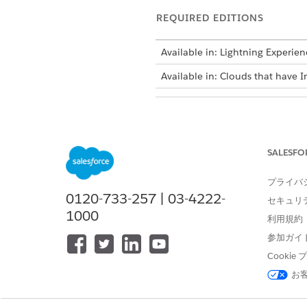
REQUIRED EDITIONS
Available in: Lightning Experien
Available in: Clouds that have I
To configure list member status
SALESFO
From Setup, in the Quick Fin
Locate the list definition, an
プライバ
Add a unique status value, an
0120-733-257 | 03-4222-
セキュリ
Save your changes.
1000
利用規約
参加ガイ
You can edit the 
NOTE
Cooki
お