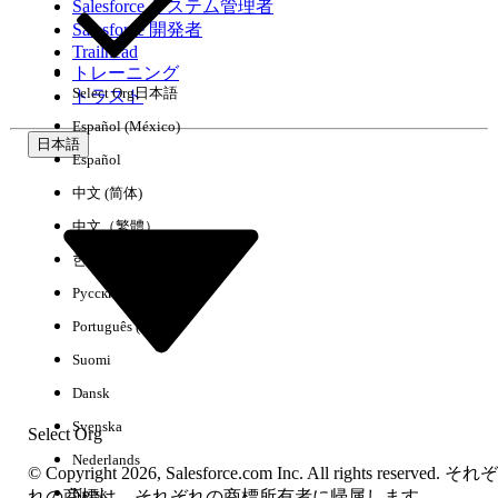
Salesforce システム管理者
Salesforce 開発者
環境
Trailhead
トレーニング
Select Org
日本語
トラスト
Español (México)
日本語
Español
すべてクリア
完了
中文 (简体)
中文（繁體）
한국어
Русский
Português (Brasil)
Suomi
Dansk
Svenska
Select Org
Nederlands
© Copyright 2026, Salesforce.com Inc. All rights reserved. それぞ
Norsk
結果がありません
れの商標は、それぞれの商標所有者に帰属します。