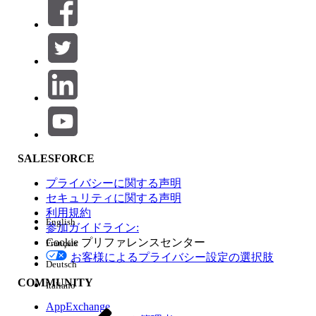
絞り込み条件 (0)
絞り込み条件を選択
追加
製品エリア
SALESFORCE
機能の影響
プライバシーに関する声明
セキュリティに関する声明
利用規約
English
参加ガイドライン:
Cookie プリファレンスセンター
Français
エディション
お客様によるプライバシー設定の選択肢
Deutsch
COMMUNITY
Italiano
AppExchange