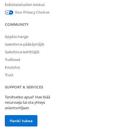
Loyalty Cloud
LoyaltyProgramMember
Evästeasetusten keskus
Insurance Managed Package
Your Privacy Choices
InsurancePolicy, Claim,
PersonLifeEvent, Quote
COMMUNITY
AppExchange
RATKAISIKO TÄMÄ ARTIKKELI ONGELMASI?
Salesforce-pääkäyttäjät
Anna palautetta, jotta voimme kehittyä!
Salesforce-kehittäjät
Trailhead
Kyllä
Ei
Koulutus
Trust
SUPPORT & SERVICES
Tarvitsetko apua? Hae lisää
resursseja tai ota yhteys
asiantuntijaan.
Hanki tukea