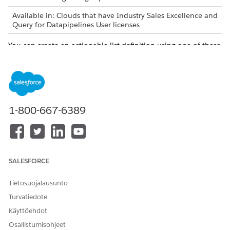
Available in: Clouds that have Industry Sales Excellence and
Query for Datapipelines User licenses
You can create an actionable list definition using one of these
objects listed in the table.
List of objects
CLOUD
OBJECT NAMES
1-800-667-6389
All Clouds
Account, Case, Contact,
Asset, Lead, and
Opportunity
Automotive Cloud
Vehicle
SALESFORCE
Health Cloud
CareFacilityBed,
CareRequest,
Tietosuojalausunto
CareRequestItem,
Turvatiedote
CareServiceVisit,
CareServiceVisitPlan,
Käyttöehdot
ClinicalServiceRequest
Osallistumisohjeet