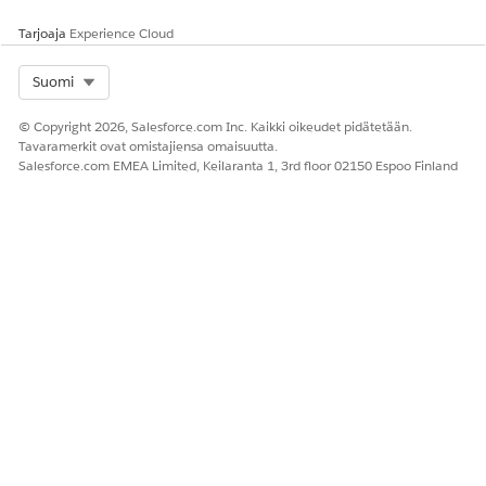
Tarjoaja
Experience Cloud
Select Org
Suomi
© Copyright 2026, Salesforce.com Inc. Kaikki oikeudet pidätetään.
Tavaramerkit ovat omistajiensa omaisuutta.
Salesforce.com EMEA Limited, Keilaranta 1, 3rd floor 02150 Espoo Finland