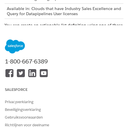
Available in: Clouds that have Industry Sales Excellence and
Query for Datapipelines User licenses
You can create an actionable list definition using one of these
objects listed in the table.
List of objects
CLOUD
OBJECT NAMES
1-800-667-6389
All Clouds
Account, Case, Contact,
Asset, Lead, and
Opportunity
Automotive Cloud
Vehicle
SALESFORCE
Health Cloud
CareFacilityBed,
CareRequest,
Privacyverklaring
CareRequestItem,
Beveiligingsverklaring
CareServiceVisit,
CareServiceVisitPlan,
Gebruiksvoorwaarden
ClinicalServiceRequest
Richtlijnen voor deelname