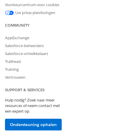
Loyalty Cloud
LoyaltyProgramMember
Voorkeurcentrum voor cookies
Insurance Managed Package
Uw privacybeslissingen
InsurancePolicy, Claim,
PersonLifeEvent, Quote
COMMUNITY
AppExchange
HEEFT DIT ARTIKEL UW PROBLEEM OPGELOST?
Salesforce-beheerders
Laat ons weten wat we kunnen doen om te verbeteren!
Salesforce-ontwikkelaars
Trailhead
Ja
Nee
Training
Vertrouwen
SUPPORT & SERVICES
Hulp nodig? Zoek naar meer
resources of neem contact met
een expert op.
Ondersteuning ophalen