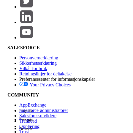
Legg til
Produktområde
Funksjonsinnvirkning
SALESFORCE
Personvernerklæring
Sikkerhetserklæring
Vilkår for bruk
Retningslinjer for deltakelse
Preferansesenter for informasjonskapsler
Your Privacy Choices
Utgave
COMMUNITY
AppExchange
Salesforce-administratorer
Engelsk
Salesforce-utviklere
Français
Trailhead
Erfaring
Opplæring
Deutsch
Trust