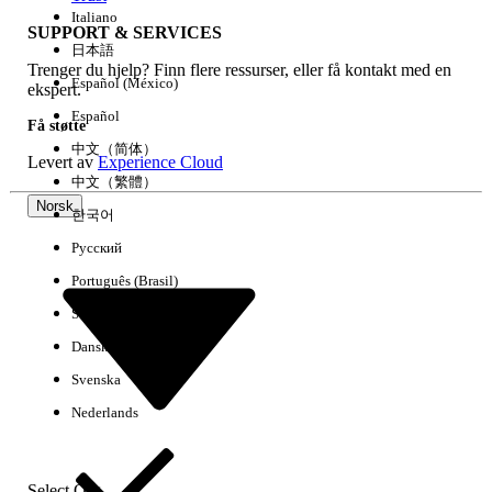
Italiano
SUPPORT & SERVICES
日本語
Trenger du hjelp? Finn flere ressurser, eller få kontakt med en
Fjern alle
Utført
Español (México)
ekspert.
Español
Få støtte
中文（简体）
Levert av
Experience Cloud
中文（繁體）
Norsk
한국어
Русский
Português (Brasil)
Suomi
Dansk
Svenska
Ingen resultater
Nederlands
Her er noen søketips
Kontroller stavemåten i søkeordene.
Select Org