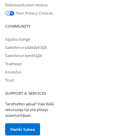
Evästeasetusten keskus
Your Privacy Choices
RATKAISIKO TÄMÄ ARTIKKELI ONGELMASI?
Anna palautetta, jotta voimme kehittyä!
COMMUNITY
Kyllä
Ei
AppExchange
Salesforce-pääkäyttäjät
Salesforce-kehittäjät
Trailhead
Koulutus
Trust
SUPPORT & SERVICES
Tarvitsetko apua? Hae lisää
resursseja tai ota yhteys
asiantuntijaan.
Hanki tukea