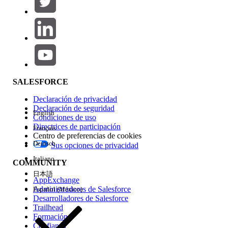
Agregar
Área de productos
Repercusión de función
SALESFORCE
Declaración de privacidad
Declaración de seguridad
English
Condiciones de uso
Directrices de participación
Français
Centro de preferencias de cookies
Deutsch
Sus opciones de privacidad
Edición
Italiano
COMMUNITY
日本語
AppExchange
Administradores de Salesforce
Español (México)
Desarrolladores de Salesforce
Trailhead
Experiencia
Formación
Confianza